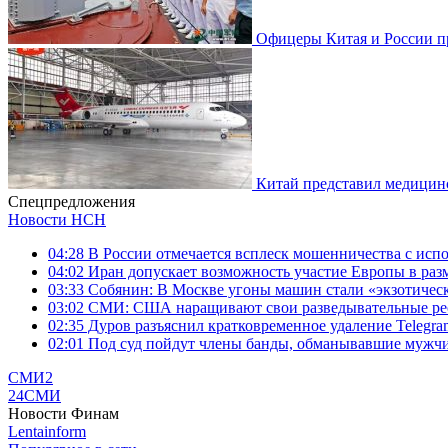
Офицеры Китая и России пр
Китай представил медицин
Спецпредложения
Новости НСН
04:28
В России отмечается всплеск мошенничества с исп
04:02
Иран допускает возможность участие Европы в ра
03:33
Собянин: В Москве угоны машин стали «экзотичес
03:02
СМИ: США наращивают свои разведывательные рес
02:35
Дуров разъяснил кратковременное удаление Telegram
02:01
Под суд пойдут члены банды, обманывавшие мужчи
СМИ2
24СМИ
Новости Финам
Lentainform