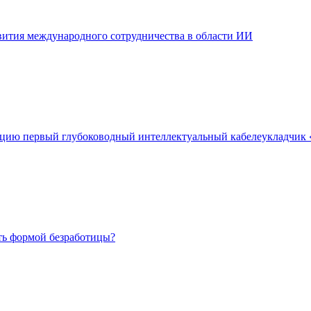
вития международного сотрудничества в области ИИ
тацию первый глубоководный интеллектуальный кабелеукладчик
сть формой безработицы?