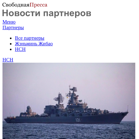
Меню
Партнеры
Все партнеры
Жэньминь Жибао
НСН
НСН