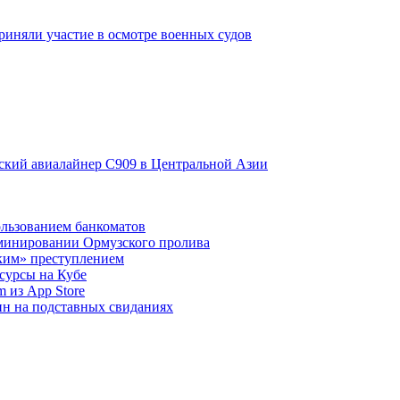
иняли участие в осмотре военных судов
ский авиалайнер C909 в Центральной Азии
ользованием банкоматов
зминировании Ормузского пролива
ким» преступлением
урсы на Кубе
 из App Store
н на подставных свиданиях