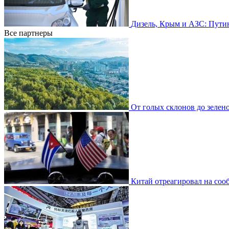
Дизель, Крым и АЗС: Путин
Все партнеры
От голых склонов до зелено
Китай отреагировал на со