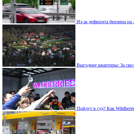
Из-за дефицита бензина на
Выгоднее квартиры: За ско
Пойдут в суд? Как Wildberr