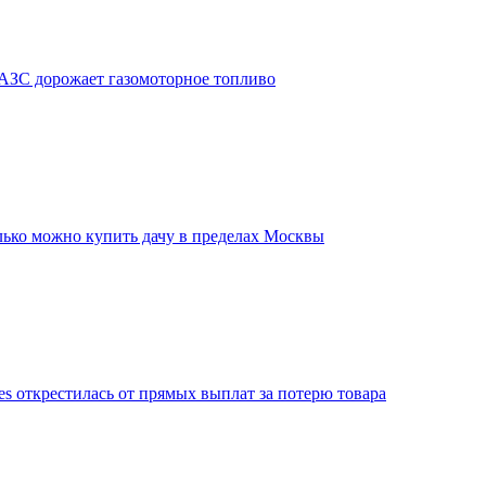
 АЗС дорожает газомоторное топливо
лько можно купить дачу в пределах Москвы
ies открестилась от прямых выплат за потерю товара