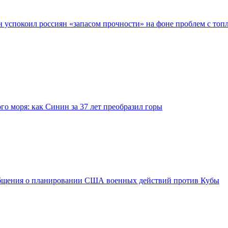
 успокоил россиян «запасом прочности» на фоне проблем с топ
го моря: как Синин за 37 лет преобразил горы
общения о планировании США военных действий против Кубы