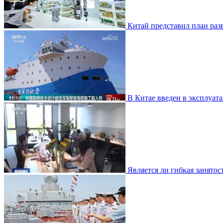
Китай представил план раз
В Китае введен в эксплуа
Является ли гибкая занято