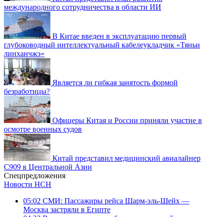
международного сотрудничества в области ИИ
В Китае введен в эксплуатацию первый
глубоководный интеллектуальный кабелеукладчик «Тяньи
линханчжэ»
Является ли гибкая занятость формой
безработицы?
Офицеры Китая и России приняли участие в
осмотре военных судов
Китай представил медицинский авиалайнер
C909 в Центральной Азии
Спецпредложения
Новости НСН
05:02
СМИ: Пассажиры рейса Шарм-эль-Шейх —
Москва застряли в Египте