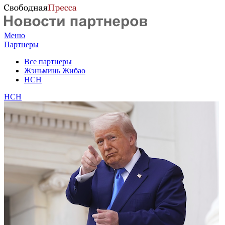
Меню
Партнеры
Все партнеры
Жэньминь Жибао
НСН
НСН