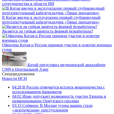
сотрудничества в области ИИ
В Китае введен в эксплуатацию первый глубоководный
интеллектуальный кабелеукладчик «Тяньи линханчжэ»
Является ли гибкая занятость формой безработицы?
Офицеры Китая и России приняли участие в осмотре военных
судов
Китай представил медицинский авиалайнер
C909 в Центральной Азии
Спецпредложения
Новости НСН
04:28
В России отмечается всплеск мошенничества с
использованием банкоматов
04:02
Иран допускает возможность участие Европы в
разминировании Ормузского пролива
03:33
Собянин: В Москве угоны машин стали
«экзотическим» преступлением