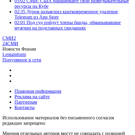
03:02
СМИ: США наращивают свои разведывательные
ресурсы на Кубе
02:35
Дуров разъяснил кратковременное удаление
Telegram из App Store
02:01
Под суд пойдут члены банды, обманывавшие
мужчин на подставных свиданиях
СМИ2
24СМИ
Новости Финам
Lentainform
Популярное в сети
Правовая информация
Реклама на сайте
Партнерам
Контакты
Использование материалов без письменного согласия
редакции запрещено
Мнения отдельных авторов могут не совпадать с позицией