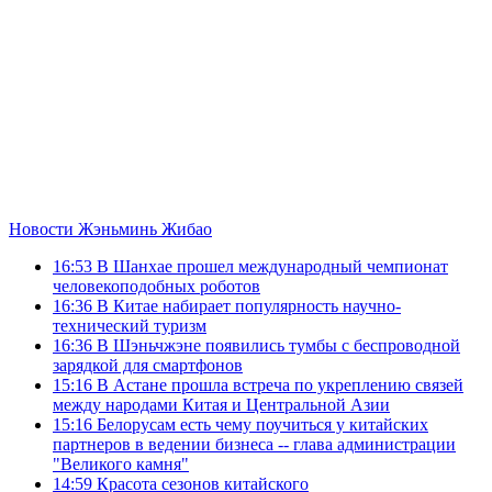
Новости Жэньминь Жибао
16:53
В Шанхае прошел международный чемпионат
человекоподобных роботов
16:36
В Китае набирает популярность научно-
технический туризм
16:36
В Шэньчжэне появились тумбы с беспроводной
зарядкой для смартфонов
15:16
В Астане прошла встреча по укреплению связей
между народами Китая и Центральной Азии
15:16
Белорусам есть чему поучиться у китайских
партнеров в ведении бизнеса -- глава администрации
"Великого камня"
14:59
Красота сезонов китайского