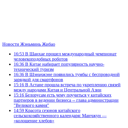
Новости Жэньминь Жибао
16:53
В Шанхае прошел международный чемпионат
человекоподобных роботов
16:36
В Китае набирает популярность научно-
технический туризм
16:36
В Шэньчжэне появились тумбы с беспроводной
зарядкой для смартфонов
15:16
В Астане прошла встреча по укреплению связей
между народами Китая и Центральной Азии
15:16
Белорусам есть чему поучиться у китайских
партнеров в ведении бизнеса -- глава администрации
"Великого камня"
14:59
Красота сезонов китайского
сельскохозяйственного календаря: Манчжун —
«колошение хлебов»