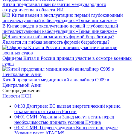
Китай представил план развития международного
сотрудничества в области ИИ
В Китае введен в эксплуатацию первый глубоководный
интеллектуальный кабелеукладчик «Тяньи линханчжэ»
Является ли гибкая занятость формой безработицы?
Офицеры Китая и России приняли участие в осмотре военных
судов
Китай представил медицинский авиалайнер C909 в
Центральной Азии
Спецпредложения
Новости НСН
04:33
Дмитриев: ЕС вызвал энергетический кризис,
отказавшись от газа из России
04:01
СМИ: Украина и Запад могут встать перед
необходимостью принять условия Путина
03:31
СМИ: Госдеп уведомил Конгресс о передаче
Украине ракет ATACMS